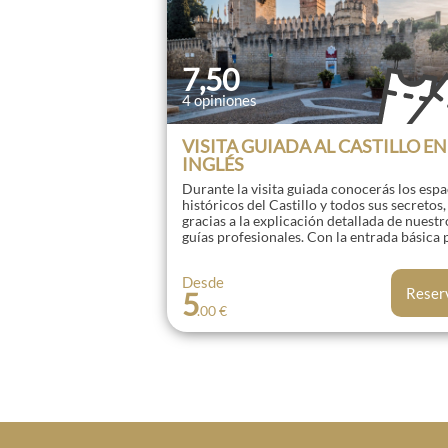
7,50
4 opiniones
VISITA GUIADA AL CASTILLO EN
INGLÉS
Durante la visita guiada conocerás los espa
por un viaje a lo largo de la historia
resaltando cada una de las modificaci
históricos del Castillo y todos sus secretos,
monumento portuense y de su influencia sobre
gracias a la explicación detallada de nuestr
el resto de la población: desde puer
guías profesionales. Con la entrada básica podrá
Menestheo hasta Santa María del Puerto,
Desde
Reser
5
.00 €