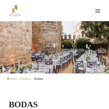
Inicio
/
Eventos
/
Bodas
ENTRADAS
BODAS