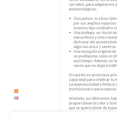
cerrados, para adaptarnos a
meteorológicas.
Dos patios: lo sitios id
por sus amplios espacios 
eventos tipo cocktail o c
Una bodega: un rincón úni
maravilloso y único mundo
disfrutar del acontecimi
algo tan único y sentirse 
Una mezquita original de 
se predispone como el si
mal tiempo. Además, en la
naves que no dejará indif
El castillo es un enclave pr
capacidad para celebrar tu 
La majestuosidad y belleza d
institucional o para exposic
Al mismo, los diferentes tam
proporcionan el calor y la i
que se quiere dotar de espec
familiares, etc…