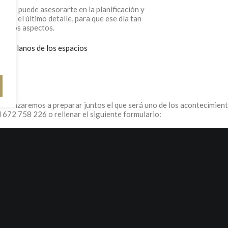
ales puede asesorarte en la planificación y
asta el último detalle, para que ese día tan
dos los aspectos.
los Planos de los espacios
menzaremos a preparar juntos el que será uno de los acontecimiento
l 672 758 226 o rellenar el siguiente formulario: