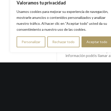
Valoramos tu privacidad
Nuestro equipo de profesion
Contacto
organización de tu evento, h
Usamos cookies para mejorar su experiencia de navegación,
Canal ético
especial sea perfecto en to
Copyright: Grupo
mostrarle anuncios o contenidos personalizados y analizar
Caballero 2020
Mira 
nuestro tráfico. Al hacer clic en “Aceptar todo” usted da su
consentimiento a nuestro uso de las cookies.
Personalizar
Rechazar todo
Aceptar todo
Contactad con nosotros y co
información podéis llamar a
Nombre y apellidos
*
Correo electrónico
*
Comentario o mensaje
*