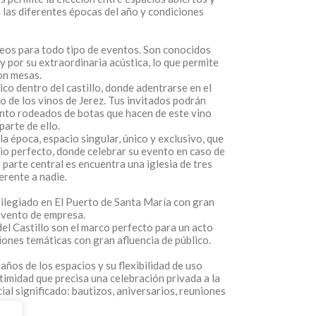
 las diferentes épocas del año y condiciones
óneos para todo tipo de eventos. Son conocidos
y por su extraordinaria acústica, lo que permite
on mesas.
co dentro del castillo, donde adentrarse en el
 de los vinos de Jerez. Tus invitados podrán
ento rodeados de botas que hacen de este vino
parte de ello.
la época, espacio singular, único y exclusivo, que
tio perfecto, donde celebrar su evento en caso de
 parte central es encuentra una iglesia de tres
erente a nadie.
ivilegiado en El Puerto de Santa María con gran
evento de empresa.
el Castillo son el marco perfecto para un acto
iones temáticas con gran afluencia de público.
años de los espacios y su flexibilidad de uso
ntimidad que precisa una celebración privada a la
ial significado: bautizos, aniversarios, reuniones